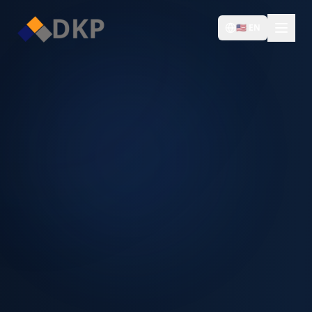
🇺🇸
EN