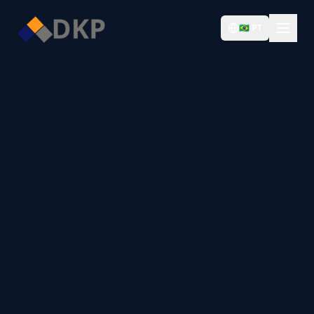
🇧🇷
PT