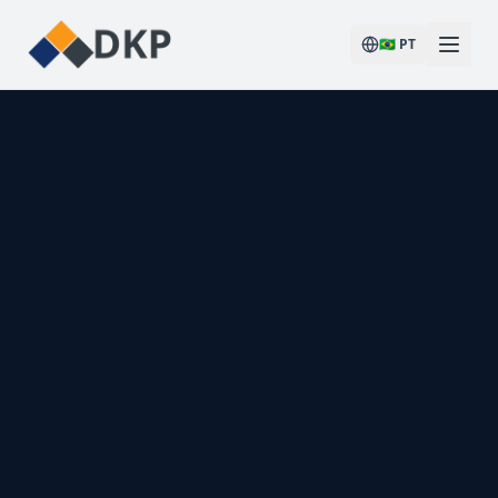
🇧🇷
PT