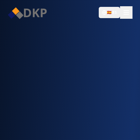
🇪🇸
ES