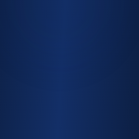
+
0
Projetos Entregues
0
Anos de Experiência